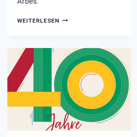
Arbes.
AUSGEZEICHNET
WEITERLESEN
MIT
DEM
LUISE
KIESSELBACH
PREIS
2026