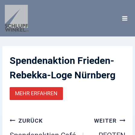
Zum
Inhalt
springen
Spendenaktion Frieden-
Rebekka-Loge Nürnberg
MEHR ERFAHREN
Beitragsnavigation
ZURÜCK
WEITER